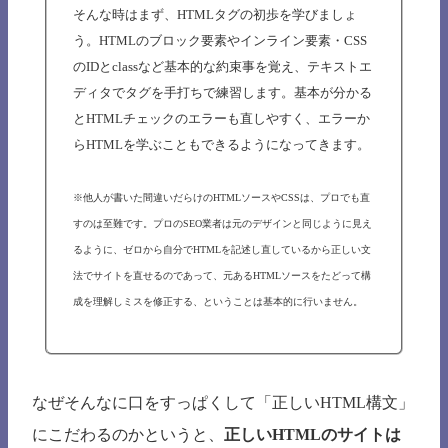
そんな時はまず、HTMLタグの初歩を学びましょ
う。HTMLのブロック要素やインライン要素・CSS
のIDとclassなど基本的な約束事を覚え、テキストエ
ディタでタグを手打ちで練習します。基本が分かる
とHTMLチェックのエラーも直しやすく、エラーか
らHTMLを学ぶこともできるようになってきます。
※他人が書いた間違いだらけのHTMLソースやCSSは、プロでも直
すのは至難です。プロのSEO業者は元のデザインと同じように見え
るように、ゼロから自分でHTMLを記述し直しているから正しい文
法でサイトを直せるのであって、元あるHTMLソースをたどって構
成を理解しミスを修正する、ということは基本的に行いません。
なぜそんなに口をすっぱくして「正しいHTML構文」
にこだわるのかというと、
正しいHTMLのサイトは